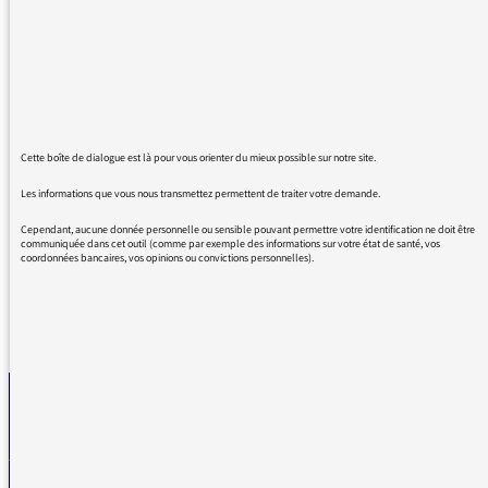
période métro-boulot-dodo : pas le temps pour
Vivre La Musique.
Aujourd’hui, nouvelle retraitée, je redécouvre
LA MUSIQUE DE NOTRE ÉPOQUE, et c’est un
plaisir infini de vous écouter sur France Inter
le soir, avec tant de profondeur et de
vibrations. Un grand coup de rajeunissement
Cette boîte de dialogue est là pour vous orienter du mieux possible sur notre site.
naturel et éternel ! Ne prenez jamais de
Les informations que vous nous transmettez permettent de traiter votre demande.
retraite et un grand merci !
Cependant, aucune donnée personnelle ou sensible pouvant permettre votre identification ne doit être
communiquée dans cet outil (comme par exemple des informations sur votre état de santé, vos
coordonnées bancaires, vos opinions ou convictions personnelles).
REVENIR AUX MESSAGES
La médiatrice