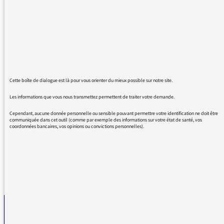
ne peux pas l'écouter étant déjà au travail
mais je ne manque pas de me brancher le soir
en rentrant pour faire un petit voyage
poétique. Merci pour son livre de chroniques
que je me suis procuré ; un vrai bonheur; un
moment d'évasion dans ces moments
terribles. J'attends avec beaucoup
Cette boîte de dialogue est là pour vous orienter du mieux possible sur notre site.
d'impatience votre spectacle dans ma ville de
Clichy en juin. Merci pour votre poésie , votre
Les informations que vous nous transmettez permettent de traiter votre demande.
impertinence, merci pour votre humeur et
Cependant, aucune donnée personnelle ou sensible pouvant permettre votre identification ne doit être
surtout votre humour!
communiquée dans cet outil (comme par exemple des informations sur votre état de santé, vos
coordonnées bancaires, vos opinions ou convictions personnelles).
REVENIR AUX MESSAGES