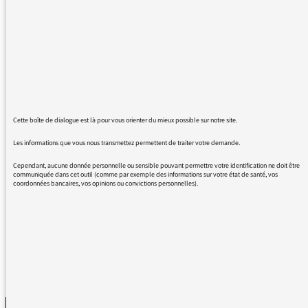
personnage, mes enfants me disent que je
suis un vieux à 47 ans mais ce personnage
assure une énergie libératoire par son être et
sa musique, belle leçon d'humilité...
Saisonnier en résistance depuis 24 ans pour
l'économie de moyenne montagne, victime
des aléas climatiques actuels, nous
Cette boîte de dialogue est là pour vous orienter du mieux possible sur notre site.
accueillons des gens du peuple pour la
Les informations que vous nous transmettez permettent de traiter votre demande.
démocratisation du ski pour tous.
Nous avons en commun avec DJ Snake, cette
Cependant, aucune donnée personnelle ou sensible pouvant permettre votre identification ne doit être
communiquée dans cet outil (comme par exemple des informations sur votre état de santé, vos
passion, cette ouverture, ce respect pour les
coordonnées bancaires, vos opinions ou convictions personnelles).
gens, pour leur plaisir. Merci et bienvenue
REVENIR AUX MESSAGES