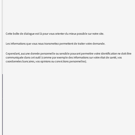
Haua vendredi
Si vous avez d'autres surprises sur la
thématique Rugby & Musique, n'hésitez pas !
Merci pour ce que vous faites à la Radio,
Longue vie à vous !
Cette boîte de dialogue est là pour vous orienter du mieux possible sur notre site.
Les informations que vous nous transmettez permettent de traiter votre demande.
Cependant, aucune donnée personnelle ou sensible pouvant permettre votre identification ne doit être
communiquée dans cet outil (comme par exemple des informations sur votre état de santé, vos
coordonnées bancaires, vos opinions ou convictions personnelles).
REVENIR AUX MESSAGES
La médiatrice
VOUS AVEZ UN PROBLÈME DE RÉCEPTION ?
Remplissez l’un de nos formulaires afin que nous puissions vous aider.