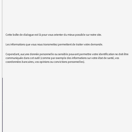
toujours des invités de qualité, traitez des
sujets intéressants et ne polluez pas avec de
la musique et du bruit pendant que les
personnes parlent.
Merci beaucoup.
Cette boîte de dialogue est là pour vous orienter du mieux possible sur notre site.
Les informations que vous nous transmettez permettent de traiter votre demande.
Cependant, aucune donnée personnelle ou sensible pouvant permettre votre identification ne doit être
communiquée dans cet outil (comme par exemple des informations sur votre état de santé, vos
coordonnées bancaires, vos opinions ou convictions personnelles).
REVENIR AUX MESSAGES
La médiatrice
VOUS AVEZ UN PROBLÈME DE RÉCEPTION ?