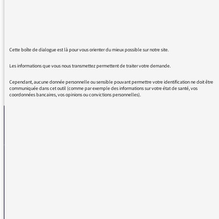
aussi prolixe sur la question. Quel plaisir
d'entendre Monsieur Patrick Chamoiseau, sa
langue, ses éclaircissements.
Cette boîte de dialogue est là pour vous orienter du mieux possible sur notre site.
Les informations que vous nous transmettez permettent de traiter votre demande.
Cependant, aucune donnée personnelle ou sensible pouvant permettre votre identification ne doit être
REVENIR AUX MESSAGES
communiquée dans cet outil (comme par exemple des informations sur votre état de santé, vos
coordonnées bancaires, vos opinions ou convictions personnelles).
La médiatrice
VOUS AVEZ UN PROBLÈME DE RÉCEPTION ?
Remplissez l’un de nos formulaires afin que nous puissions vous aider.