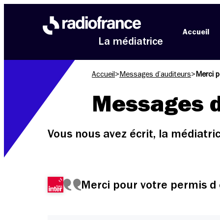
Aller au menu
Aller au contenu
Aller au pied de page
Accueil
La médiatrice
Accueil
>
Messages d’auditeurs
>
Merci p
Messages d
Vous nous avez écrit, la médiatr
Merci pour votre permis d 