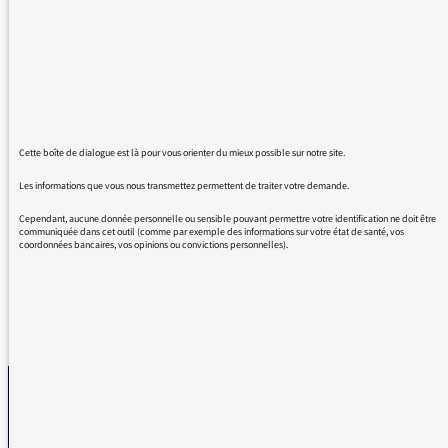
périphérique : vos anecdotes, votre honnêteté
de confidence, vos citations de poèmes dont
celui de Clément Marot. J'ai l'impression que
la mémoire est gourmande de mélodies, de
chansons et aime à les retenir et à les passer
en revue dans les moments de conscience
relâchée. Votre émission, en tout cas est très
Cette boîte de dialogue est là pour vous orienter du mieux possible sur notre site.
importante pour moi et vous l'avez compris, je
Les informations que vous nous transmettez permettent de traiter votre demande.
voulais vous exprimer ma gratitude car elle
fait du bien.
Cependant, aucune donnée personnelle ou sensible pouvant permettre votre identification ne doit être
communiquée dans cet outil (comme par exemple des informations sur votre état de santé, vos
coordonnées bancaires, vos opinions ou convictions personnelles).
REVENIR AUX MESSAGES