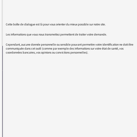
Merci pour ce bon moment.au petit déjeuner.
Cette boîte de dialogue est là pour vous orienter du mieux possible sur notre site.
REVENIR AUX MESSAGES
Les informations que vous nous transmettez permettent de traiter votre demande.
Cependant, aucune donnée personnelle ou sensible pouvant permettre votre identification ne doit être
communiquée dans cet outil (comme par exemple des informations sur votre état de santé, vos
coordonnées bancaires, vos opinions ou convictions personnelles).
La médiatrice
VOUS AVEZ UN PROBLÈME DE RÉCEPTION ?
Remplissez l’un de nos formulaires afin que nous puissions vous aider.
Réception FM/DAB