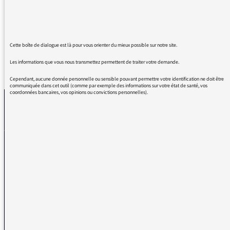
émission aussi riche et ludique. Bravo à
l'équipe.
Cette boîte de dialogue est là pour vous orienter du mieux possible sur notre site.
Les informations que vous nous transmettez permettent de traiter votre demande.
REVENIR AUX MESSAGES
Cependant, aucune donnée personnelle ou sensible pouvant permettre votre identification ne doit être
communiquée dans cet outil (comme par exemple des informations sur votre état de santé, vos
coordonnées bancaires, vos opinions ou convictions personnelles).
La médiatrice
VOUS AVEZ UN PROBLÈME DE RÉCEPTION ?
Remplissez l’un de nos formulaires afin que nous puissions vous aider.
Réception FM/DAB