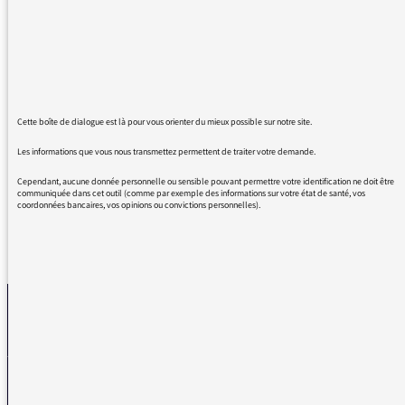
Et dire que j’ai failli éteindre la radio juste
pour aller prendre l’air avant de rester
enfermée à cause de la folle canicule. Et dire
que je vais rarement au théâtre !
Happée dès le début, captivée par la suite,
Cette boîte de dialogue est là pour vous orienter du mieux possible sur notre site.
remplie de joie de savoir que je pourrai
réécouter en podcast.
Les informations que vous nous transmettez permettent de traiter votre demande.
Cependant, aucune donnée personnelle ou sensible pouvant permettre votre identification ne doit être
communiquée dans cet outil (comme par exemple des informations sur votre état de santé, vos
coordonnées bancaires, vos opinions ou convictions personnelles).
REVENIR AUX MESSAGES
La médiatrice