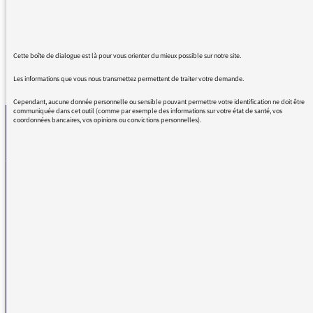
ne me lasse pas de les ré écouter
Cette boîte de dialogue est là pour vous orienter du mieux possible sur notre site.
REVENIR AUX MESSAGES
Les informations que vous nous transmettez permettent de traiter votre demande.
Cependant, aucune donnée personnelle ou sensible pouvant permettre votre identification ne doit être
communiquée dans cet outil (comme par exemple des informations sur votre état de santé, vos
coordonnées bancaires, vos opinions ou convictions personnelles).
La médiatrice
VOUS AVEZ UN PROBLÈME DE RÉCEPTION ?
Remplissez l’un de nos formulaires afin que nous puissions vous aider.
Réception FM/DAB