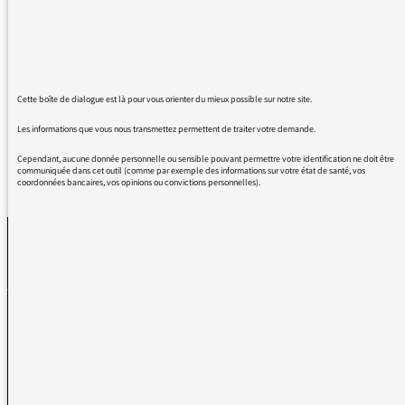
ce lundi vient de se transformer en vendredi!
Je l adore votre sélection Reggae et c'est est
ma belle nouvelle de ce début 2017 que de la
voir de retour! Merci encore
Cette boîte de dialogue est là pour vous orienter du mieux possible sur notre site.
Les informations que vous nous transmettez permettent de traiter votre demande.
Cependant, aucune donnée personnelle ou sensible pouvant permettre votre identification ne doit être
communiquée dans cet outil (comme par exemple des informations sur votre état de santé, vos
REVENIR AUX MESSAGES
coordonnées bancaires, vos opinions ou convictions personnelles).
La médiatrice
VOUS AVEZ UN PROBLÈME DE RÉCEPTION ?
Remplissez l’un de nos formulaires afin que nous puissions vous aider.