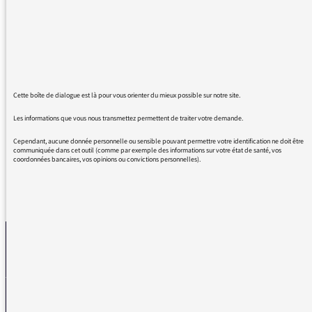
Bastien et de me plonger dans l'
Enracinement . Vos deux invités sont très
éloquents.
Juste une remarque: pourquoi l'émission est
elle plus courte 😉? Quelques minutes
précieuses qui nous manquent mais j'espère
Cette boîte de dialogue est là pour vous orienter du mieux possible sur notre site.
que c'est exceptionnel et que vous allez au
mieux.
Les informations que vous nous transmettez permettent de traiter votre demande.
Cependant, aucune donnée personnelle ou sensible pouvant permettre votre identification ne doit être
communiquée dans cet outil (comme par exemple des informations sur votre état de santé, vos
coordonnées bancaires, vos opinions ou convictions personnelles).
REVENIR AUX MESSAGES
La médiatrice