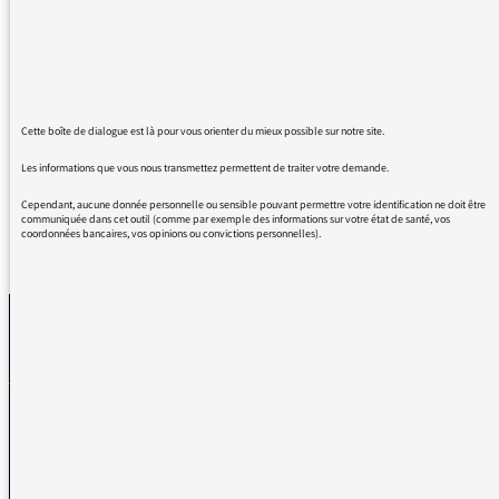
des hommes. Je souhaiterais le remercier,
merci merci merci. Nous n'entendons pas
assez ce genre de critique d'un homme, sur
d'autres hommes. Cette chronique était juste,
précise, honnête. Merci.
Cette boîte de dialogue est là pour vous orienter du mieux possible sur notre site.
Les informations que vous nous transmettez permettent de traiter votre demande.
Cependant, aucune donnée personnelle ou sensible pouvant permettre votre identification ne doit être
communiquée dans cet outil (comme par exemple des informations sur votre état de santé, vos
coordonnées bancaires, vos opinions ou convictions personnelles).
REVENIR AUX MESSAGES
La médiatrice
VOUS AVEZ UN PROBLÈME DE RÉCEPTION ?