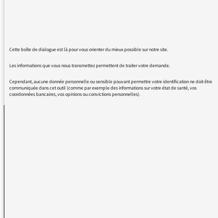
Dommage qu'il n'y en ait pas ce samedi ! Tous
les textes sont très bons, mais le premier était
génial.
Cette boîte de dialogue est là pour vous orienter du mieux possible sur notre site.
Les informations que vous nous transmettez permettent de traiter votre demande.
Cependant, aucune donnée personnelle ou sensible pouvant permettre votre identification ne doit être
REVENIR AUX MESSAGES
communiquée dans cet outil (comme par exemple des informations sur votre état de santé, vos
coordonnées bancaires, vos opinions ou convictions personnelles).
La médiatrice
VOUS AVEZ UN PROBLÈME DE RÉCEPTION ?
Remplissez l’un de nos formulaires afin que nous puissions vous aider.