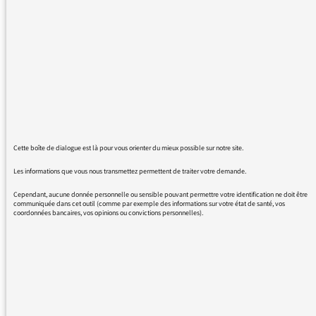
Ma thèse de physique, mes études, mes
trajets de train, de bus, de vélo. Mes nuits
d’insomnies où je voyais à travers
l’intelligence et la percée limpide de la parole
le royaume perdu des songes.
J’ai vraiment trouvé en cette émission, en
cette voix aiguisée par la pertinence aiguë des
propos, un phare étincelant dans le sombre
océan de l’information.
Cette boîte de dialogue est là pour vous orienter du mieux possible sur notre site.
Même loin des jalons rassurants de
l’habitude, au cœur du voyage, perdu dans
Les informations que vous nous transmettez permettent de traiter votre demande.
les sons assourdissants des Andes et de la
Cependant, aucune donnée personnelle ou sensible pouvant permettre votre identification ne doit être
jungle, sa voix rassurante m’a toujours
communiquée dans cet outil (comme par exemple des informations sur votre état de santé, vos
coordonnées bancaires, vos opinions ou convictions personnelles).
ramené dans les chemins éclairés de la
connaissance.
Merci encore pour avoir illuminé tant de
sentiers.