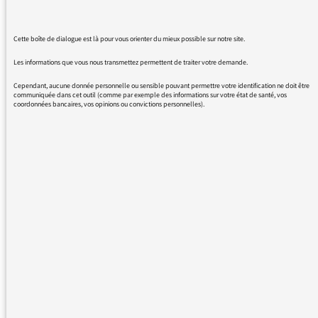
18/09/2017 - 14:56
Cette boîte de dialogue est là pour vous orienter du mieux possible sur notre site.
Les informations que vous nous transmettez permettent de traiter votre demande.
Cependant, aucune donnée personnelle ou sensible pouvant permettre votre identification ne doit être
Voici la réponse d’Adèle Van Reeth :
communiquée dans cet outil (comme par exemple des informations sur votre état de santé, vos
coordonnées bancaires, vos opinions ou convictions personnelles).
« Bonjour et merci pour votre message.
Georges Claisse est un lecteur exceptionnel
qui accompagne les Chemins depuis dix ans
et travaille pour France Culture depuis plus
longtemps encore.
Il lit des textes pour l’émission une semaine
sur deux. L’autre semaine, nous explorons
d’autres voix, d’autres univers, en fonction du
thème de la semaine.