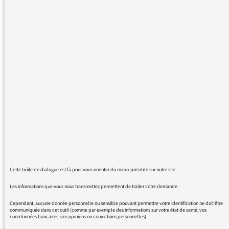
("métropolitaines") de ne pas se rendre en
Martinique et en Guyane. Qu'en est-il des
femmes enceintes qui vivent là-bas ? Rien de
la part de la Ministre, soit, mais surtout
aucune réaction de France Inter radio
nationale ! On a l'impression qu'il s'agit de
femmes françaises de deuxième catégorie
quasi déjà déchues de leur nationalité.
Quelles sont les précaution à prendre pour
elles qui sont quand même largement plus
exposées que les métropolitaines.
Cette boîte de dialogue est là pour vous orienter du mieux possible sur notre site.
Les informations que vous nous transmettez permettent de traiter votre demande.
Cependant, aucune donnée personnelle ou sensible pouvant permettre votre identification ne doit être
communiquée dans cet outil (comme par exemple des informations sur votre état de santé, vos
coordonnées bancaires, vos opinions ou convictions personnelles).