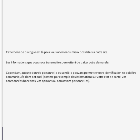
apporter tout mon soutien aux envoyés
spéciaux de Radio France en Ukraine qui
risquent leur vie pour nous informer et d'autre
part pour la qualité de vos émissions et en
particulier le podcast quotidien sur la guerre
en Ukraine. Vous nous permettez ainsi
d'accéder à une information la plus objective
Cette boîte de dialogue est là pour vous orienter du mieux possible sur notre site.
possible.
Les informations que vous nous transmettez permettent de traiter votre demande.
Bon courage.
Cependant, aucune donnée personnelle ou sensible pouvant permettre votre identification ne doit être
communiquée dans cet outil (comme par exemple des informations sur votre état de santé, vos
Witold Hladky
coordonnées bancaires, vos opinions ou convictions personnelles).
REVENIR AUX MESSAGES