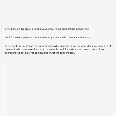
et de dire"malheureusement la pluie...".. à
l'heure où commencent les incendies de forêt,
où les agriculteurs se désespèrent , où les
barrages vont manquer d'eau etc....
Merci de leur transmettre !
Cette boîte de dialogue est là pour vous orienter du mieux possible sur notre site.
Les informations que vous nous transmettez permettent de traiter votre demande.
Cependant, aucune donnée personnelle ou sensible pouvant permettre votre identification ne doit être
communiquée dans cet outil (comme par exemple des informations sur votre état de santé, vos
coordonnées bancaires, vos opinions ou convictions personnelles).
REVENIR AUX MESSAGES
La médiatrice
VOUS AVEZ UN PROBLÈME DE RÉCEPTION ?
Remplissez l’un de nos formulaires afin que nous puissions vous aider.