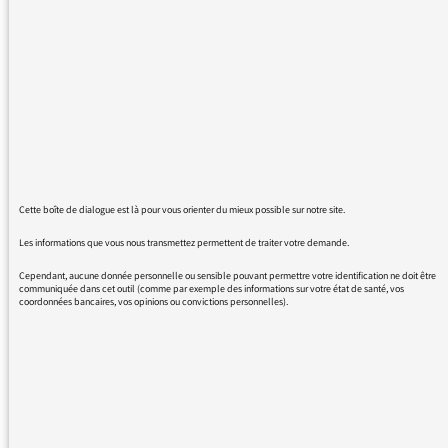
ceci en frémissant : "Après que les brouillards
se soient dissipés..." Faut-il encore rappeler
qu'après "après que", il faut l'indicatif, et non
le subjonctif ? La phrase correcte est donc : se
sont dissipés, se furent dissipés, ou encore se
seront dissipés. Notre météorologue coupable
en sera peut-être pardonnée, mais seulement
après qu'elle ait, pardon qu'elle aura payé sa
mousse ! Et, au fait, toujours au titre de la
Cette boîte de dialogue est là pour vous orienter du mieux possible sur notre site.
langue, rappelons également pour la énième
fois aux journalistes de notre station préférée
Les informations que vous nous transmettez permettent de traiter votre demande.
que le mot challenge (phonétiquement
Cependant, aucune donnée personnelle ou sensible pouvant permettre votre identification ne doit être
chalanje) est parfaitement français (du vieux
communiquée dans cet outil (comme par exemple des informations sur votre état de santé, vos
coordonnées bancaires, vos opinions ou convictions personnelles).
mot chalonge), et qu'il n'y a strictement
aucune raison d'affecter pseudo
précieusement de le prononcer à l'anglaise
(tchalaine'je).