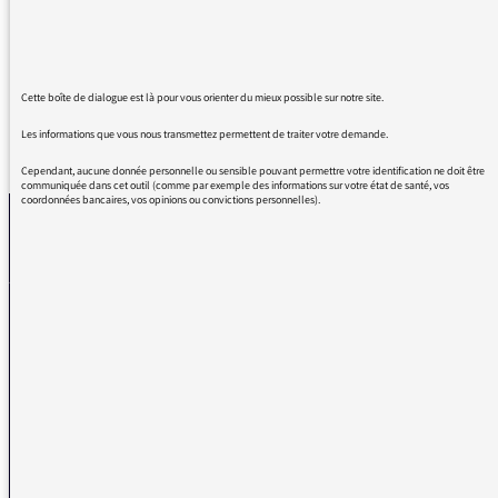
l'écouter. C'est chose devenue rare
aujourd'hui.
Cette boîte de dialogue est là pour vous orienter du mieux possible sur notre site.
Les informations que vous nous transmettez permettent de traiter votre demande.
REVENIR AUX MESSAGES
Cependant, aucune donnée personnelle ou sensible pouvant permettre votre identification ne doit être
communiquée dans cet outil (comme par exemple des informations sur votre état de santé, vos
coordonnées bancaires, vos opinions ou convictions personnelles).
La médiatrice
VOUS AVEZ UN PROBLÈME DE RÉCEPTION ?
Remplissez l’un de nos formulaires afin que nous puissions vous aider.
Réception FM/DAB