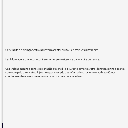
Errol Garner qui fut longtemps mon pianiste
préféré. Ce génie n'avait jamais reçu de cours
de piano; il ne savait pas lire une partition...
Je suis épaté de voir que la jeune femme que
vous êtes aime cette musique... musique
perdue. Grâce à vous les Duke Ellington, Bill
Evans, Gerry Mulligan, Miles Davis revivent.
Cette boîte de dialogue est là pour vous orienter du mieux possible sur notre site.
Tous ces génies remplacés par des médiocres,
Les informations que vous nous transmettez permettent de traiter votre demande.
de la musique sans âme, du bruit très
souvent....
Cependant, aucune donnée personnelle ou sensible pouvant permettre votre identification ne doit être
communiquée dans cet outil (comme par exemple des informations sur votre état de santé, vos
Continuez!!!
coordonnées bancaires, vos opinions ou convictions personnelles).
Je vous embrasse sans masque.
REVENIR AUX MESSAGES