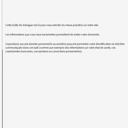
vous dit remonte sur ton vélo ça ira mieux
derrière" pourquoi pas dire "après" ?
Cette boîte de dialogue est là pour vous orienter du mieux possible sur notre site.
Les informations que vous nous transmettez permettent de traiter votre demande.
REVENIR AUX MESSAGES
Cependant, aucune donnée personnelle ou sensible pouvant permettre votre identification ne doit être
communiquée dans cet outil (comme par exemple des informations sur votre état de santé, vos
coordonnées bancaires, vos opinions ou convictions personnelles).
La médiatrice
VOUS AVEZ UN PROBLÈME DE RÉCEPTION ?
Remplissez l’un de nos formulaires afin que nous puissions vous aider.
Réception FM/DAB