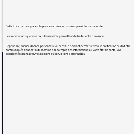
Quelle belle initiative que de proposer une
radio spécialement pensée pour les enfants !
Cette boîte de dialogue est là pour vous orienter du mieux possible sur notre site.
Les informations que vous nous transmettez permettent de traiter votre demande.
REVENIR AUX MESSAGES
Cependant, aucune donnée personnelle ou sensible pouvant permettre votre identification ne doit être
communiquée dans cet outil (comme par exemple des informations sur votre état de santé, vos
coordonnées bancaires, vos opinions ou convictions personnelles).
La médiatrice
VOUS AVEZ UN PROBLÈME DE RÉCEPTION ?
Remplissez l’un de nos formulaires afin que nous puissions vous aider.
Réception FM/DAB