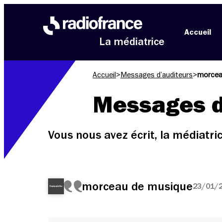
Aller au menu
Aller au contenu
Aller au pied de page
Accueil
La médiatrice
Accueil
>
Messages d’auditeurs
>
morcea
Messages d
Vous nous avez écrit, la médiatr
morceau de musique
23/01/2