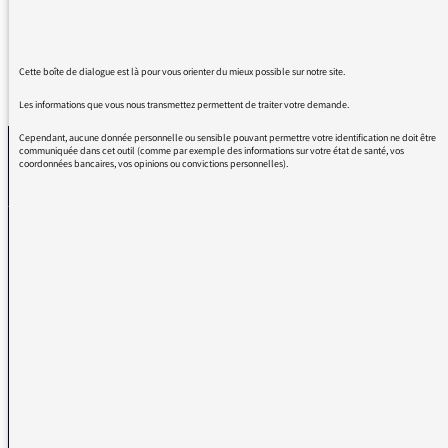
Cette boîte de dialogue est là pour vous orienter du mieux possible sur notre site.
REVENIR AUX MESSAGES
Les informations que vous nous transmettez permettent de traiter votre demande.
Cependant, aucune donnée personnelle ou sensible pouvant permettre votre identification ne doit être
communiquée dans cet outil (comme par exemple des informations sur votre état de santé, vos
coordonnées bancaires, vos opinions ou convictions personnelles).
La médiatrice
VOUS AVEZ UN PROBLÈME DE RÉCEPTION ?
Remplissez l’un de nos formulaires afin que nous puissions vous aider.
Réception FM/DAB
Réception numérique