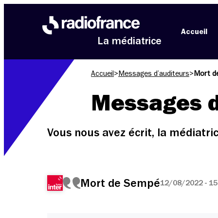
Aller au menu
Aller au contenu
Aller au pied de page
Accueil
La médiatrice
Accueil
>
Messages d’auditeurs
>
Mort d
Messages d
Vous nous avez écrit, la médiatr
Mort de Sempé
12/08/2022 - 15