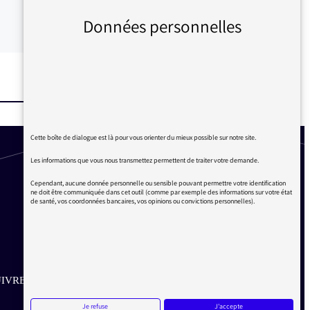
Données personnelles
Cette boîte de dialogue est là pour vous orienter du mieux possible sur notre site.
Les informations que vous nous transmettez permettent de traiter votre demande.
Cependant, aucune donnée personnelle ou sensible pouvant permettre votre identification
ne doit être communiquée dans cet outil (comme par exemple des informations sur votre état
de santé, vos coordonnées bancaires, vos opinions ou convictions personnelles).
IVRE SUR LES RÉSEAUX
Je refuse
J'accepte