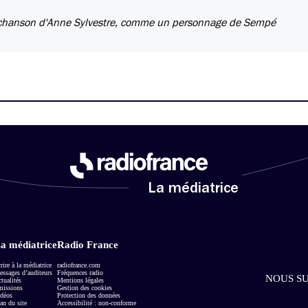
 chanson d'Anne Sylvestre, comme un personnage de Sempé
La médiatrice
a médiatrice
Radio France
rire à la médiatrice
radiofrance.com
ssages d’auditeurs
Fréquences radio
NOUS SU
tualités
Mentions légales
missions
Gestion des cookies
déos
Protection des données
an du site
Accessibilité : non-conforme