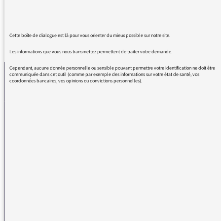
Cette boîte de dialogue est là pour vous orienter du mieux possible sur notre site.
REVENIR AUX MESSAGES
Les informations que vous nous transmettez permettent de traiter votre demande.
Cependant, aucune donnée personnelle ou sensible pouvant permettre votre identification ne doit être
communiquée dans cet outil (comme par exemple des informations sur votre état de santé, vos
coordonnées bancaires, vos opinions ou convictions personnelles).
La médiatrice
VOUS AVEZ UN PROBLÈME DE RÉCEPTION ?
Remplissez l’un de nos formulaires afin que nous puissions vous aider.
Réception FM/DAB
Réception numérique