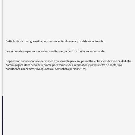
"thématique" s'est substitué à un "thème",
une "problématique" a remplacé un
"problème", un "positionnement" a pris la
place d'une "position", un "questionnement"
pour une "question", une "fonctionnalité" pour
une "fonction", etc... la liste est longue.
Cette boîte de dialogue est là pour vous orienter du mieux possible sur notre site.
Ajouter des syllabes, gonfler le langage, n'a
jamais gonflé la pensée.
Les informations que vous nous transmettez permettent de traiter votre demande.
Cependant, aucune donnée personnelle ou sensible pouvant permettre votre identification ne doit être
communiquée dans cet outil (comme par exemple des informations sur votre état de santé, vos
coordonnées bancaires, vos opinions ou convictions personnelles).
REVENIR AUX MESSAGES
La médiatrice