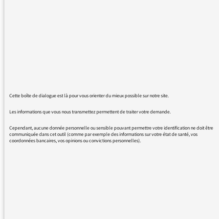
Après l'invasion des anglicismes, voilà une
nouvelle manie regrettable et de plus en plus
fréquente sur vos antennes, en particulier sur
France Inter : tronquer les mots ("conf" pour
conférence, "couv" pour couverture, "redac"
pour "redacteur", etc ...
Parler de la sorte en privé, pourquoi pas au
Cette boîte de dialogue est là pour vous orienter du mieux possible sur notre site.
nom de la liberté mais à l'antenne, un peu de
respect pour l'auditoire me semble le
Les informations que vous nous transmettez permettent de traiter votre demande.
minimum requis sur une radio de service
Cependant, aucune donnée personnelle ou sensible pouvant permettre votre identification ne doit être
public.
communiquée dans cet outil (comme par exemple des informations sur votre état de santé, vos
coordonnées bancaires, vos opinions ou convictions personnelles).
En espérant que cette remarque sera prise en
compte, merci d'avance et bonne journée.