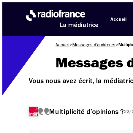
Aller au menu
Aller au contenu
Aller au pied de page
Accueil
La médiatrice
Accueil
>
Messages d’auditeurs
>
Multipli
Messages d
Vous nous avez écrit, la médiatr
Multiplicité d’opinions ?
22/