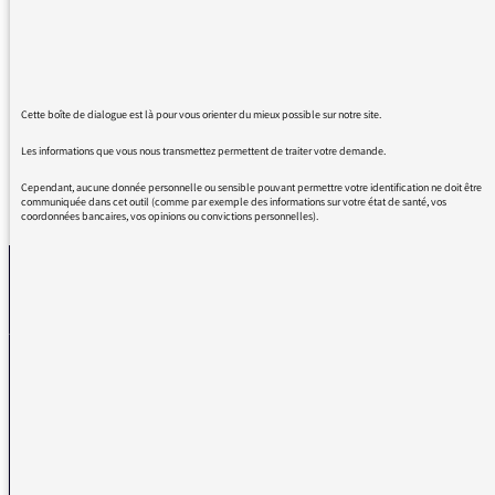
avec impatience. J’ai eu la chance de voir
Sapho sur scène à Amiens reprendre des
titres de Oum Kalsoum, notamment El Atlal,
très très beau.
Cette boîte de dialogue est là pour vous orienter du mieux possible sur notre site.
Les informations que vous nous transmettez permettent de traiter votre demande.
Cependant, aucune donnée personnelle ou sensible pouvant permettre votre identification ne doit être
REVENIR AUX MESSAGES
communiquée dans cet outil (comme par exemple des informations sur votre état de santé, vos
coordonnées bancaires, vos opinions ou convictions personnelles).
La médiatrice
VOUS AVEZ UN PROBLÈME DE RÉCEPTION ?
Remplissez l’un de nos formulaires afin que nous puissions vous aider.