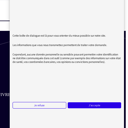
Cette boîte de dialogue est là pour vous orienter du mieux possible sur notre site.
Les informations que vous nous transmettez permettent de traiter votre demande.
Cependant, aucune donnée personnelle ou sensible pouvant permettre votre identification
ne doit être communiquée dans cet outil (comme par exemple des informations sur votre état
de santé, vos coordonnées bancaires, vos opinions ou convictions personnelles).
IVRE SUR LES RÉSEAUX
Je refuse
J'accepte
Aller sur la page Twitter de la Médiatrice
Aller sur la page Facebook de la Médiatrice
Aller sur la page Instagram de la Médiatrice