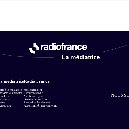
La médiatrice
a médiatrice
Radio France
rire à la médiatrice
radiofrance.com
ssages d’auditeurs
Fréquences radio
NOUS SU
tualités
Mentions légales
missions
Gestion des cookies
déos
Protection des données
an du site
Accessibilité : non-conforme