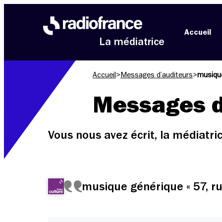
Aller au menu
Aller au contenu
Aller au pied de page
Accueil
La médiatrice
Accueil
>
Messages d’auditeurs
>
musique
Messages d
Vous nous avez écrit, la médiatr
musique générique « 57, ru