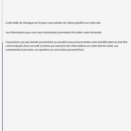
Cette boîte de dialogue est là pour vous orienter du mieux possible sur notre site.
REVENIR AUX MESSAGES
Les informations que vous nous transmettez permettent de traiter votre demande.
Cependant, aucune donnée personnelle ou sensible pouvant permettre votre identification ne doit être
communiquée dans cet outil (comme par exemple des informations sur votre état de santé, vos
coordonnées bancaires, vos opinions ou convictions personnelles).
La médiatrice
VOUS AVEZ UN PROBLÈME DE RÉCEPTION ?
Remplissez l’un de nos formulaires afin que nous puissions vous aider.
Réception FM/DAB