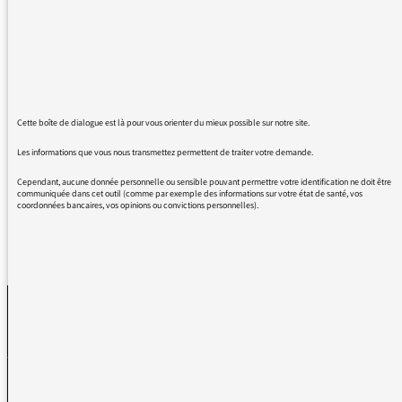
football pendant toute cette coupe du monde.
Tout en sobriété, intelligence, clairvoyance.
Toutes ses interventions étaient justes, ce
matin encore en réponse à Alexandra Bensaid
sur les français donneurs de leçons .merci,
merci ..
Cette boîte de dialogue est là pour vous orienter du mieux possible sur notre site.
J'adore cette femme et j'espère ne pas être la
seule
Les informations que vous nous transmettez permettent de traiter votre demande.
Cependant, aucune donnée personnelle ou sensible pouvant permettre votre identification ne doit être
communiquée dans cet outil (comme par exemple des informations sur votre état de santé, vos
coordonnées bancaires, vos opinions ou convictions personnelles).
REVENIR AUX MESSAGES
La médiatrice