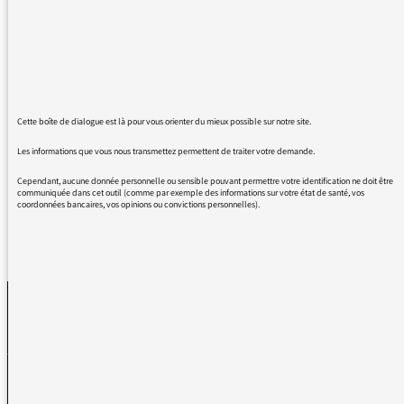
février vous avez fêté la journée sans
téléphone (non reconnue) j'espère que le 20
mars France Inter n'oubliera pas la journée de
la langue française décidée par l'O.N.U. Du
temps de Jean Luc Hess c'était une journée
Cette boîte de dialogue est là pour vous orienter du mieux possible sur notre site.
EXCLUSIVEMENT en français sur l'antenne (y
compris pour les disques programmés)
Les informations que vous nous transmettez permettent de traiter votre demande.
Cependant, aucune donnée personnelle ou sensible pouvant permettre votre identification ne doit être
communiquée dans cet outil (comme par exemple des informations sur votre état de santé, vos
coordonnées bancaires, vos opinions ou convictions personnelles).
REVENIR AUX MESSAGES
La médiatrice