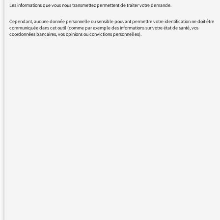
Les informations que vous nous transmettez permettent de traiter votre demande.
Cependant, aucune donnée personnelle ou sensible pouvant permettre votre identification ne doit être
communiquée dans cet outil (comme par exemple des informations sur votre état de santé, vos
coordonnées bancaires, vos opinions ou convictions personnelles).
09/02/2017 - 14:28
Nous avons pris connaissance de problèmes
d’écoute ou de réécoute dans certaines
conditions (système d’exploitation, version de
navigateur…). Nous travaillons à la résolution
de ce problème.
En attendant, nous vous suggérons :
-de redémarrer votre navigateur puis relancer
la lecture du son