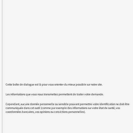
écoutées dans de mauvaises conditions.
Impossible à réécouter de suite, pour garder
l'émotion, tout entendre,la faire partager
aussi.
Dites moi comment faire.
Sans avoir à payer encore, sans chercher
ailleurs.
Merci d'avance de votre compréhension.
Laurent Migeon.
Cette boîte de dialogue est là pour vous orienter du mieux possible sur notre site.
Les informations que vous nous transmettez permettent de traiter votre demande.
13/09/2016 - 14:05
Cependant, aucune donnée personnelle ou sensible pouvant permettre votre identification ne doit être
communiquée dans cet outil (comme par exemple des informations sur votre état de santé, vos
coordonnées bancaires, vos opinions ou convictions personnelles).
Vous pouvez réécouter le concert Autour de
Léo ici