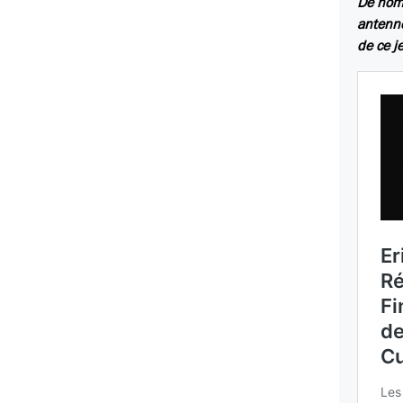
De nomb
antenne
de ce j