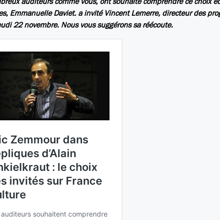
reux auditeurs comme vous, ont souhaité comprendre ce choix édito
s, Emmanuelle Daviet. a invité Vincent Lemerre, directeur des p
eudi 22 novembre. Nous vous suggérons sa réécoute.