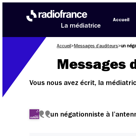
Aller au menu
Aller au contenu
Aller au pied de page
Accueil
La médiatrice
Accueil
>
Messages d’auditeurs
>
un néga
Messages d
Vous nous avez écrit, la médiatr
un négationniste à l’anten