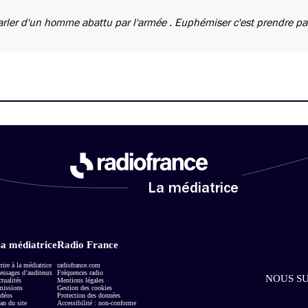
arler d'un homme abattu par l'armée . Euphémiser c'est prendre pa
La médiatrice
a médiatrice
Radio France
rire à la médiatrice
radiofrance.com
ssages d’auditeurs
Fréquences radio
NOUS SU
tualités
Mentions légales
missions
Gestion des cookies
déos
Protection des données
an du site
Accessibilité : non-conforme