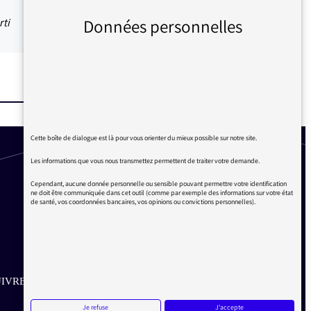
Données personnelles
rti
Cette boîte de dialogue est là pour vous orienter du mieux possible sur notre site.
Les informations que vous nous transmettez permettent de traiter votre demande.
Cependant, aucune donnée personnelle ou sensible pouvant permettre votre identification
ne doit être communiquée dans cet outil (comme par exemple des informations sur votre état
de santé, vos coordonnées bancaires, vos opinions ou convictions personnelles).
IVRE SUR LES RÉSEAUX
Je refuse
J'accepte