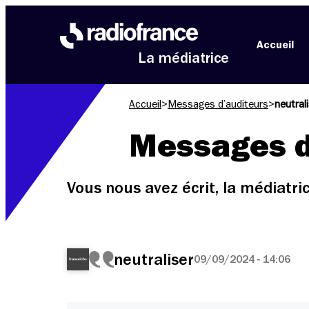
Aller au menu
Aller au contenu
Aller au pied de page
Accueil
La médiatrice
Accueil
>
Messages d’auditeurs
>
neutral
Messages d
Vous nous avez écrit, la médiatr
neutraliser
09/09/2024 - 14:06