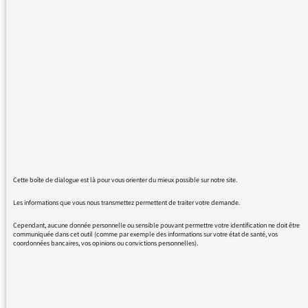
polémiques dont les médias se font écho,
c'est qu'on ne se pose pas la question:
"comment un homme au passé psychiatrique
si lourd et des condamnations pour violences,
puisse être en possession d'un permis poids
lourd ?".
Quand on voit ces monstres sur la route, on
est en droit de penser que les chauffeurs ont
été soumis à des contrôles médicaux (entre
autres psychiatriques) et judiciaires.
J'aimerais bien voir ce sujet abordé sur vos
Cette boîte de dialogue est là pour vous orienter du mieux possible sur notre site.
antennes.
Les informations que vous nous transmettez permettent de traiter votre demande.
Bien cordialement
Cependant, aucune donnée personnelle ou sensible pouvant permettre votre identification ne doit être
Jocelyne Maquet
communiquée dans cet outil (comme par exemple des informations sur votre état de santé, vos
coordonnées bancaires, vos opinions ou convictions personnelles).