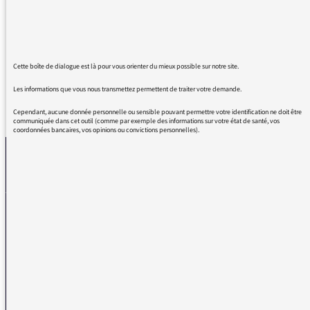
Vous écouter est toujours un plaisir ! Ironie et
savantes variations sur l'actualité. Quelle
intelligence !
Cette boîte de dialogue est là pour vous orienter du mieux possible sur notre site.
Les informations que vous nous transmettez permettent de traiter votre demande.
REVENIR AUX MESSAGES
Cependant, aucune donnée personnelle ou sensible pouvant permettre votre identification ne doit être
communiquée dans cet outil (comme par exemple des informations sur votre état de santé, vos
coordonnées bancaires, vos opinions ou convictions personnelles).
La médiatrice
VOUS AVEZ UN PROBLÈME DE RÉCEPTION ?
Remplissez l’un de nos formulaires afin que nous puissions vous aider.