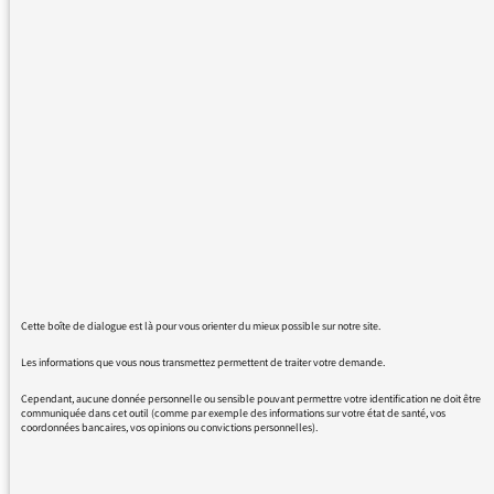
l'attribution du prix "nobel" d'économie
aujourd'hui, sauf qu'il n'existe pas de nobel
d'economie, il s'agit du prix de la banque de
suède en mémoir d'A. Nobel, ce qui n'est pas
du tout la même chose; qu'on fasse le
raccourci dans les titres peut se concevoir,
mais dans le reportage dans le journal, c'est
quand meme dommage de ne pas faire la
difference.Personnellement, je trouve
extremement déplacé de s'attribuer les noms
marquants de l'Histoire.
bonne journée à vous, ça ne m'empechera pas
de continuer à ecouter le service public
Cette boîte de dialogue est là pour vous orienter du mieux possible sur notre site.
Jean Michel Lemonnier
Les informations que vous nous transmettez permettent de traiter votre demande.
Cependant, aucune donnée personnelle ou sensible pouvant permettre votre identification ne doit être
communiquée dans cet outil (comme par exemple des informations sur votre état de santé, vos
coordonnées bancaires, vos opinions ou convictions personnelles).
09/10/2017 - 15:09