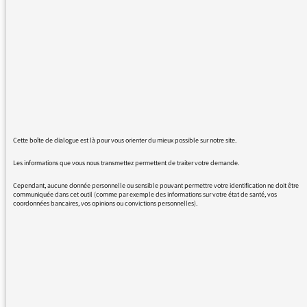
dirigeants ont décidé d'autoriser la pub de
marque sur le réseau de RF. Quelle stupidité
et honte! Radio France doit rester un
organisme publique de culture et de création
et non pas devenir un média commercial.
Cette boîte de dialogue est là pour vous orienter du mieux possible sur notre site.
Les informations que vous nous transmettez permettent de traiter votre demande.
19/03/2016 - 21:19
Cependant, aucune donnée personnelle ou sensible pouvant permettre votre identification ne doit être
communiquée dans cet outil (comme par exemple des informations sur votre état de santé, vos
coordonnées bancaires, vos opinions ou convictions personnelles).
Quelques explications ici >>>
https://mediateur.radiofrance.com/article-
non-la-pub-ne-va-pas-envahir-les…