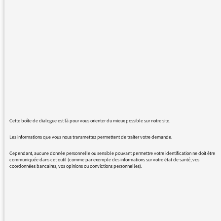
PACA sans liste ensuite de la totalité des listes
candidates ; auj sur france culture midi,
même situation. Si je reprends notre échange
précédent vous m'aviez affirmé que les règles
di ctation et de temps de parole seraient
respectées une fois l campagne commencée :
dois-je toujours le croire ?
Cette boîte de dialogue est là pour vous orienter du mieux possible sur notre site.
Les informations que vous nous transmettez permettent de traiter votre demande.
24/11/2015 - 12:00
Cependant, aucune donnée personnelle ou sensible pouvant permettre votre identification ne doit être
communiquée dans cet outil (comme par exemple des informations sur votre état de santé, vos
coordonnées bancaires, vos opinions ou convictions personnelles).
Vous pouvez effectivement toujours le croire :
en période électorale, et notamment pour ces
régionales, c’est l’équité du temps de parole
qui s’applique ; voici plus d’explications ici