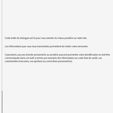
premier Américain, mais le second, et le
suivant après François l’Argentin. Cette
succession de deux papes américains n’est-
elle pas intéressante en soi ? Le continent
américain va du Canada à la Terre de Feu.
J’espère que vos émissions s’adressent à tout
Cette boîte de dialogue est là pour vous orienter du mieux possible sur notre site.
un chacun. La bonne définition pour le
Les informations que vous nous transmettez permettent de traiter votre demande.
nouveau pape serait États-Unien. Merci de
corriger.
Cependant, aucune donnée personnelle ou sensible pouvant permettre votre identification ne doit être
communiquée dans cet outil (comme par exemple des informations sur votre état de santé, vos
coordonnées bancaires, vos opinions ou convictions personnelles).
REVENIR AUX MESSAGES