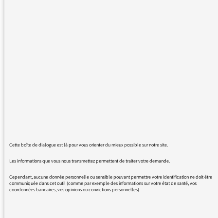
Problème avec les podcast de France Culture.
Je ne parviens pas à naviguer dans l'émission,
aller en avant ou au contraire revenir un peu
en arrire pour réécouter un moment
particulier. L'écoute est linéaire, ce qui
devient lassant si l'on veut continuer
d'écouter, il faut toujours revenir au début...
Merci de faire quelque chose, c'est très
genant (et en plus mon application podcast
d'Apple ne peut plus récupérer certaines
émissions, donc obliger d'écouter sur France
Culture ce qui est desespérant)
Cette boîte de dialogue est là pour vous orienter du mieux possible sur notre site.
Les informations que vous nous transmettez permettent de traiter votre demande.
Cordialement
Cependant, aucune donnée personnelle ou sensible pouvant permettre votre identification ne doit être
communiquée dans cet outil (comme par exemple des informations sur votre état de santé, vos
coordonnées bancaires, vos opinions ou convictions personnelles).