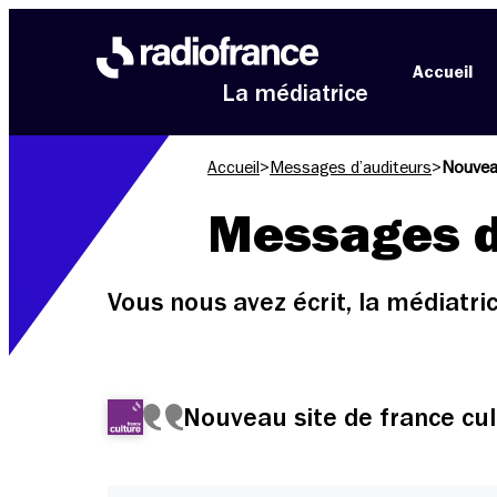
Aller au menu
Aller au contenu
Aller au pied de page
Accueil
La médiatrice
Accueil
>
Messages d’auditeurs
>
Nouveau
Messages d
Vous nous avez écrit, la médiatr
Nouveau site de france c