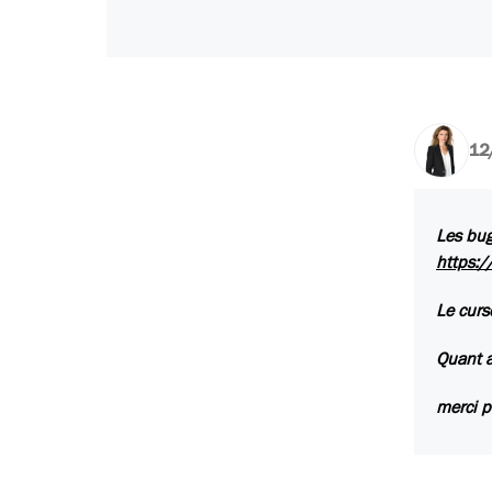
12
Les bug
https:/
Le curs
Quant a
merci p