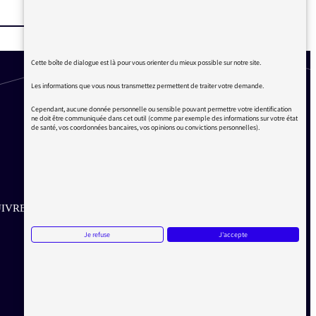
Cette boîte de dialogue est là pour vous orienter du mieux possible sur notre site.
Les informations que vous nous transmettez permettent de traiter votre demande.
Cependant, aucune donnée personnelle ou sensible pouvant permettre votre identification
ne doit être communiquée dans cet outil (comme par exemple des informations sur votre état
de santé, vos coordonnées bancaires, vos opinions ou convictions personnelles).
IVRE SUR LES RÉSEAUX
Je refuse
J'accepte
Aller sur la page Twitter de la Médiatrice
Aller sur la page Facebook de la Médiatrice
Aller sur la page Instagram de la Médiatrice