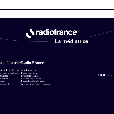
La médiatrice
a médiatrice
Radio France
rire à la médiatrice
radiofrance.com
ssages d’auditeurs
Fréquences radio
NOUS SU
tualités
Mentions légales
missions
Gestion des cookies
déos
Protection des données
an du site
Accessibilité : non-conforme